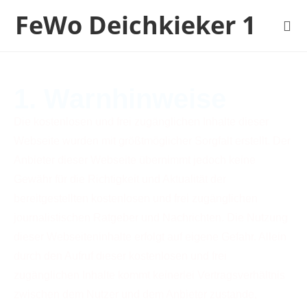
FeWo Deichkieker 1
Disclaimer
1. Warnhinweise
Die kostenlosen und frei zugänglichen Inhalte dieser
Webseite wurden mit größtmöglicher Sorgfalt erstellt. Der
Anbieter dieser Webseite übernimmt jedoch keine
Gewähr für die Richtigkeit und Aktualität der
bereitgestellten kostenlosen und frei zugänglichen
journalistischen Ratgeber und Nachrichten. Die Nutzung
dieser Webseiteninhalte erfolgt auf eigene Gefahr. Allein
durch den Aufruf dieser kostenlosen und frei
zugänglichen Inhalte kommt keinerlei Vertragsverhältnis
zwischen dem Nutzer und dem Anbieter zustande,