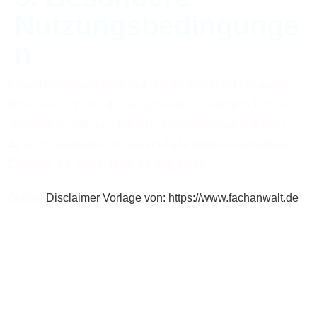
Nutzungsbedingunge
n
Soweit besondere Bedingungen für einzelne Nutzungen
dieser Website von den vorgenannten Nummern 1. bis 4.
abweichen, wird an entsprechender Stelle ausdrücklich
darauf hingewiesen. In diesem Falle gelten im jeweiligen
Einzelfall die besonderen Bedingungen.
Quelle:
Disclaimer Vorlage von: https://www.fachanwalt.de