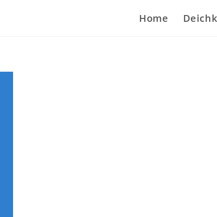
Home
Deichk
Services und Links
HIER
KLICKEN